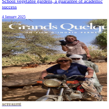
School vegetable gardens, a guarantee of academic
success
4 January 2025
ACTUALITÉ