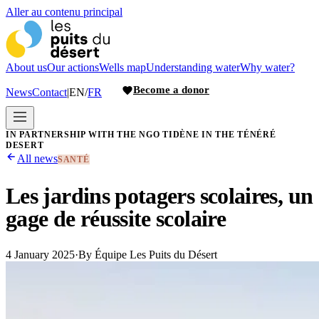
Aller au contenu principal
About us
Our actions
Wells map
Understanding water
Why water?
Become a donor
News
Contact
|
EN
/
FR
IN PARTNERSHIP WITH THE NGO TIDÈNE IN THE TÉNÉRÉ
DESERT
All news
SANTÉ
Les jardins potagers scolaires, un
gage de réussite scolaire
4 January 2025
·
By
Équipe Les Puits du Désert