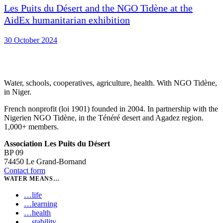
Les Puits du Désert and the NGO Tidène at the
AidEx humanitarian exhibition
30 October 2024
Water, schools, cooperatives, agriculture, health. With NGO Tidène,
in Niger.
French nonprofit (loi 1901) founded in 2004. In partnership with the
Nigerien NGO Tidène, in the Ténéré desert and Agadez region.
1,000+ members.
Association Les Puits du Désert
BP 09
74450 Le Grand-Bornand
Contact form
WATER MEANS…
…
life
…
learning
…
health
…
stability