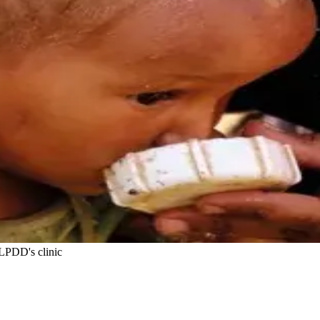
 LPDD's clinic