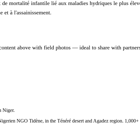
ux de mortalité infantile lié aux maladies hydriques le plus él
e et à l'assainissement.
ontent above with field photos — ideal to share with partner
n Niger.
e Nigerien NGO Tidène, in the Ténéré desert and Agadez region. 1,000