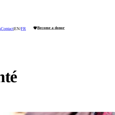
Become a donor
s
Contact
|
EN
/
FR
nté