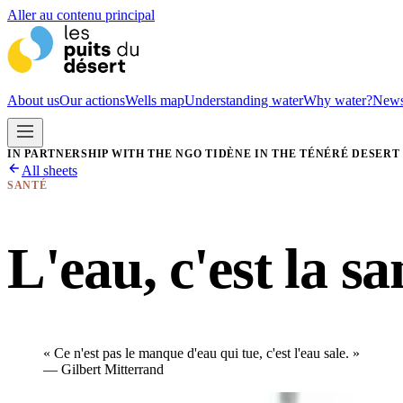
Aller au contenu principal
About us
Our actions
Wells map
Understanding water
Why water?
New
IN PARTNERSHIP WITH THE NGO TIDÈNE IN THE TÉNÉRÉ DESERT
All sheets
SANTÉ
L'eau, c'est la sa
«
Ce n'est pas le manque d'eau qui tue, c'est l'eau sale.
»
—
Gilbert Mitterrand