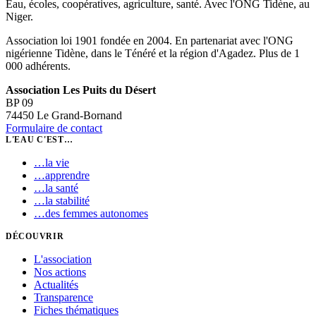
Eau, écoles, coopératives, agriculture, santé. Avec l'ONG Tidène, au
Niger.
Association loi 1901 fondée en 2004. En partenariat avec l'ONG
nigérienne Tidène, dans le Ténéré et la région d'Agadez. Plus de 1
000 adhérents.
Association Les Puits du Désert
BP 09
74450 Le Grand-Bornand
Formulaire de contact
L'EAU C'EST…
…
la vie
…
apprendre
…
la santé
…
la stabilité
…
des femmes autonomes
DÉCOUVRIR
L'association
Nos actions
Actualités
Transparence
Fiches thématiques