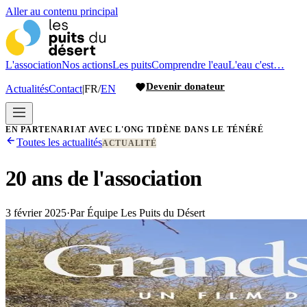
Aller au contenu principal
L'association
Nos actions
Les puits
Comprendre l'eau
L'eau c'est…
Devenir donateur
Actualités
Contact
|
FR
/
EN
EN PARTENARIAT AVEC L'ONG TIDÈNE DANS LE TÉNÉRÉ
Toutes les actualités
ACTUALITÉ
20 ans de l'association
3 février 2025
·
Par
Équipe Les Puits du Désert