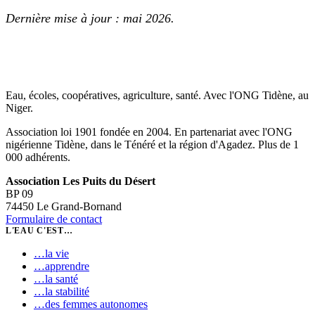
Dernière mise à jour : mai 2026.
Eau, écoles, coopératives, agriculture, santé. Avec l'ONG Tidène, au
Niger.
Association loi 1901 fondée en 2004. En partenariat avec l'ONG
nigérienne Tidène, dans le Ténéré et la région d'Agadez. Plus de 1
000 adhérents.
Association Les Puits du Désert
BP 09
74450 Le Grand-Bornand
Formulaire de contact
L'EAU C'EST…
…
la vie
…
apprendre
…
la santé
…
la stabilité
…
des femmes autonomes