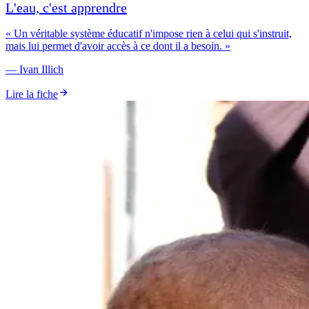
L'eau, c'est apprendre
«
Un véritable système éducatif n'impose rien à celui qui s'instruit,
mais lui permet d'avoir accès à ce dont il a besoin.
»
—
Ivan Illich
Lire la fiche