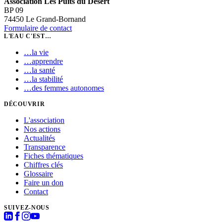
Association Les Puits du Désert
BP 09
74450 Le Grand-Bornand
Formulaire de contact
L'EAU C'EST…
…
la vie
…
apprendre
…
la santé
…
la stabilité
…
des femmes autonomes
DÉCOUVRIR
L'association
Nos actions
Actualités
Transparence
Fiches thématiques
Chiffres clés
Glossaire
Faire un don
Contact
SUIVEZ-NOUS