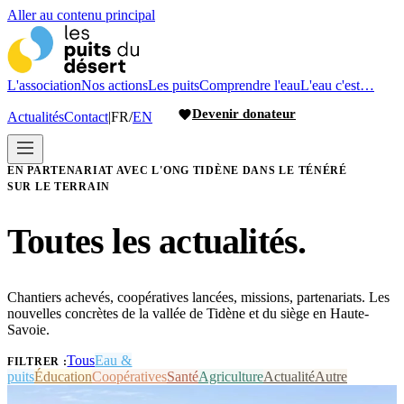
Aller au contenu principal
L'association
Nos actions
Les puits
Comprendre l'eau
L'eau c'est…
Devenir donateur
Actualités
Contact
|
FR
/
EN
EN PARTENARIAT AVEC L'ONG TIDÈNE DANS LE TÉNÉRÉ
SUR LE TERRAIN
Toutes les actualités.
Chantiers achevés, coopératives lancées, missions, partenariats. Les
nouvelles concrètes de la vallée de Tidène et du siège en Haute-
Savoie.
Tous
Eau &
FILTRER :
puits
Éducation
Coopératives
Santé
Agriculture
Actualité
Autre