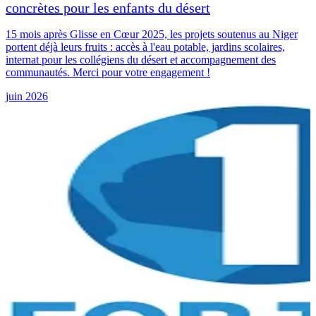
concrètes pour les enfants du désert
15 mois après Glisse en Cœur 2025, les projets soutenus au Niger
portent déjà leurs fruits : accès à l'eau potable, jardins scolaires,
internat pour les collégiens du désert et accompagnement des
communautés. Merci pour votre engagement !
juin 2026