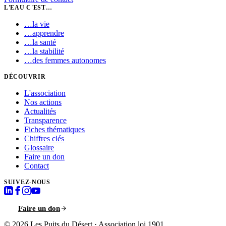
L'EAU C'EST…
…
la vie
…
apprendre
…
la santé
…
la stabilité
…
des femmes autonomes
DÉCOUVRIR
L'association
Nos actions
Actualités
Transparence
Fiches thématiques
Chiffres clés
Glossaire
Faire un don
Contact
SUIVEZ-NOUS
Faire un don
© 2026
Les Puits du Désert
·
Association loi 1901