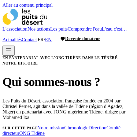
Aller au contenu principal
L'association
Nos actions
Les puits
Comprendre l'eau
L'eau c'est…
Devenir donateur
Actualités
Contact
|
FR
/
EN
EN PARTENARIAT AVEC L'ONG TIDÈNE DANS LE TÉNÉRÉ
NOTRE HISTOIRE
Qui sommes-nous ?
Les Puits du Désert, association française fondée en 2004 par
Christel Pernet, agit dans la vallée de Tidène (région d'Agadez,
Niger) en partenariat avec l'ONG nigérienne Tidène, dirigée par
Mohamed Ixa.
Notre mission
Chronologie
Direction
Comité
SUR CETTE PAGE
directeur
ONG Tidène