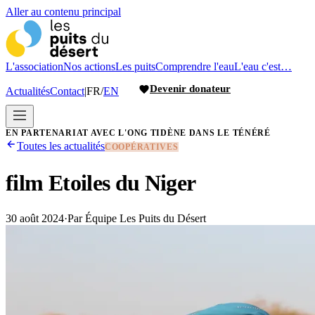
Aller au contenu principal
L'association
Nos actions
Les puits
Comprendre l'eau
L'eau c'est…
Devenir donateur
Actualités
Contact
|
FR
/
EN
EN PARTENARIAT AVEC L'ONG TIDÈNE DANS LE TÉNÉRÉ
Toutes les actualités
COOPÉRATIVES
film Etoiles du Niger
30 août 2024
·
Par
Équipe Les Puits du Désert