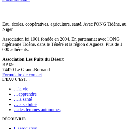
Eau, écoles, coopératives, agriculture, santé. Avec l'ONG Tidène, au
Niger.
Association loi 1901 fondée en 2004. En partenariat avec l'ONG
nigérienne Tidène, dans le Ténéré et la région d'Agadez. Plus de 1
000 adhérents.
Association Les Puits du Désert
BP 09
74450 Le Grand-Bornand
Formulaire de contact
L'EAU C'EST…
…
la vie
…
apprendre
…
la santé
…
la stabilité
…
des femmes autonomes
DÉCOUVRIR
L'association