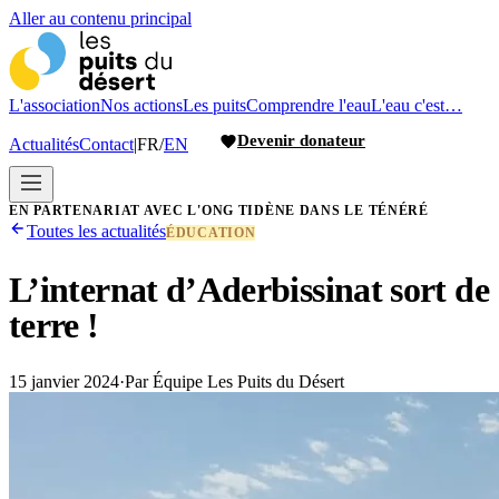
Aller au contenu principal
L'association
Nos actions
Les puits
Comprendre l'eau
L'eau c'est…
Devenir donateur
Actualités
Contact
|
FR
/
EN
EN PARTENARIAT AVEC L'ONG TIDÈNE DANS LE TÉNÉRÉ
Toutes les actualités
ÉDUCATION
L’internat d’Aderbissinat sort de
terre !
15 janvier 2024
·
Par
Équipe Les Puits du Désert