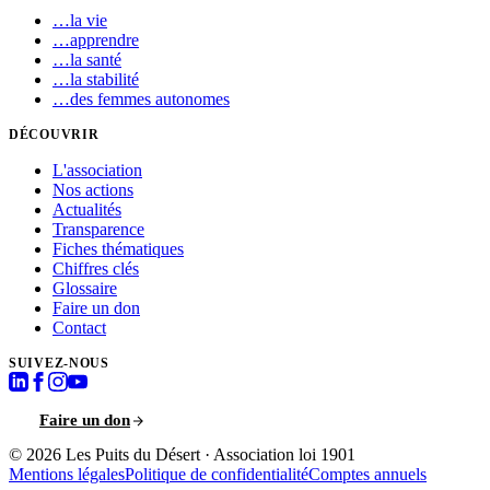
…
la vie
…
apprendre
…
la santé
…
la stabilité
…
des femmes autonomes
DÉCOUVRIR
L'association
Nos actions
Actualités
Transparence
Fiches thématiques
Chiffres clés
Glossaire
Faire un don
Contact
SUIVEZ-NOUS
Faire un don
© 2026
Les Puits du Désert
·
Association loi 1901
Mentions légales
Politique de confidentialité
Comptes annuels