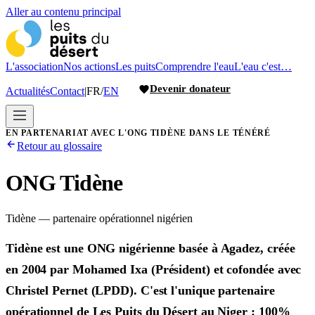
Aller au contenu principal
L'association
Nos actions
Les puits
Comprendre l'eau
L'eau c'est…
Devenir donateur
Actualités
Contact
|
FR
/
EN
EN PARTENARIAT AVEC L'ONG TIDÈNE DANS LE TÉNÉRÉ
Retour au glossaire
ONG Tidène
Tidène — partenaire opérationnel nigérien
Tidène est une ONG nigérienne basée à Agadez, créée
en 2004 par Mohamed Ixa (Président) et cofondée avec
Christel Pernet (LPDD). C'est l'unique partenaire
opérationnel de Les Puits du Désert au Niger : 100%