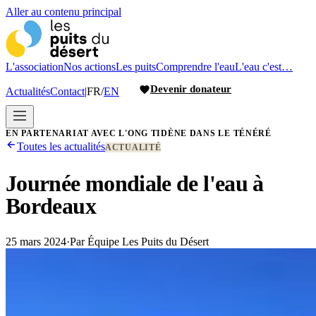
Aller au contenu principal
L'association
Nos actions
Les puits
Comprendre l'eau
L'eau c'est…
Devenir donateur
Actualités
Contact
|
FR
/
EN
EN PARTENARIAT AVEC L'ONG TIDÈNE DANS LE TÉNÉRÉ
Toutes les actualités
ACTUALITÉ
Journée mondiale de l'eau à
Bordeaux
25 mars 2024
·
Par
Équipe Les Puits du Désert