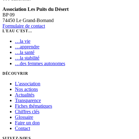
Association Les Puits du Désert
BP 09
74450 Le Grand-Bornand
Formulaire de contact
L'EAU C'EST…
…
la vie
…
apprendre
…
la santé
…
la stabilité
…
des femmes autonomes
DÉCOUVRIR
L'association
Nos actions
Actualités
Transparence
Fiches thématiques
Chiffres clés
Glossaire
Faire un don
Contact
SUIVEZ-NOUS