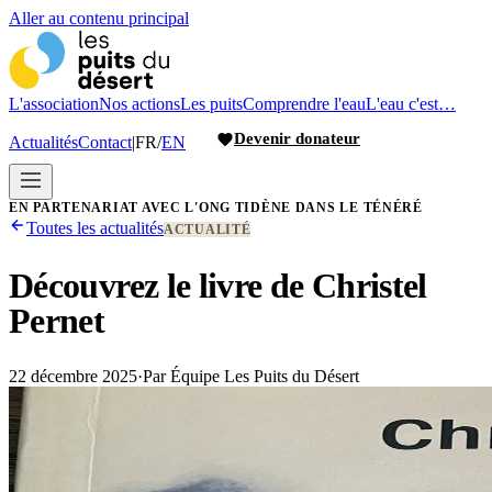
Aller au contenu principal
L'association
Nos actions
Les puits
Comprendre l'eau
L'eau c'est…
Devenir donateur
Actualités
Contact
|
FR
/
EN
EN PARTENARIAT AVEC L'ONG TIDÈNE DANS LE TÉNÉRÉ
Toutes les actualités
ACTUALITÉ
Découvrez le livre de Christel
Pernet
22 décembre 2025
·
Par
Équipe Les Puits du Désert