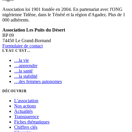
Association loi 1901 fondée en 2004. En partenariat avec l'ONG
nigérienne Tidène, dans le Ténéré et la région d'Agadez. Plus de 1
000 adhérents.
Association Les Puits du Désert
BP 09
74450 Le Grand-Bornand
Formulaire de contact
L'EAU C'EST…
…
la vie
…
apprendre
…
la santé
…
la stabilité
…
des femmes autonomes
DÉCOUVRIR
L'association
Nos actions
Actualités
Transparence
Fiches thématiques
Chiffres clés