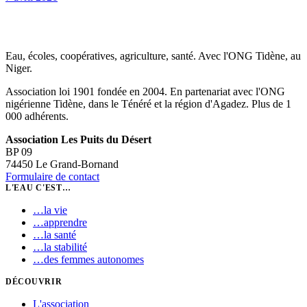
Eau, écoles, coopératives, agriculture, santé. Avec l'ONG Tidène, au
Niger.
Association loi 1901 fondée en 2004. En partenariat avec l'ONG
nigérienne Tidène, dans le Ténéré et la région d'Agadez. Plus de 1
000 adhérents.
Association Les Puits du Désert
BP 09
74450 Le Grand-Bornand
Formulaire de contact
L'EAU C'EST…
…
la vie
…
apprendre
…
la santé
…
la stabilité
…
des femmes autonomes
DÉCOUVRIR
L'association