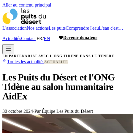
Aller au contenu principal
L'association
Nos actions
Les puits
Comprendre l'eau
L'eau c'est…
Devenir donateur
Actualités
Contact
|
FR
/
EN
EN PARTENARIAT AVEC L'ONG TIDÈNE DANS LE TÉNÉRÉ
Toutes les actualités
ACTUALITÉ
Les Puits du Désert et l'ONG
Tidène au salon humanitaire
AidEx
30 octobre 2024
·
Par
Équipe Les Puits du Désert