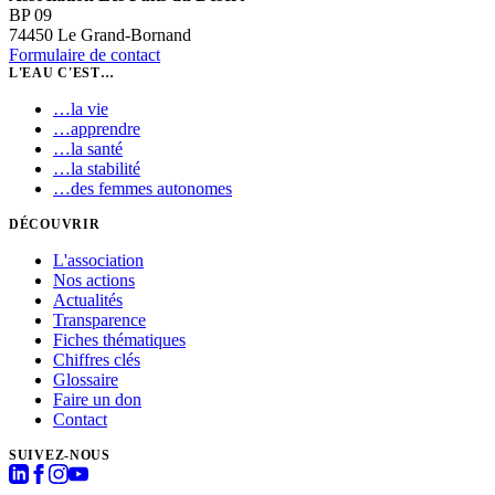
BP 09
74450 Le Grand-Bornand
Formulaire de contact
L'EAU C'EST…
…
la vie
…
apprendre
…
la santé
…
la stabilité
…
des femmes autonomes
DÉCOUVRIR
L'association
Nos actions
Actualités
Transparence
Fiches thématiques
Chiffres clés
Glossaire
Faire un don
Contact
SUIVEZ-NOUS