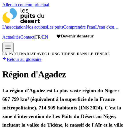
Aller au contenu principal
L'association
Nos actions
Les puits
Comprendre l'eau
L'eau c'est…
Devenir donateur
Actualités
Contact
|
FR
/
EN
EN PARTENARIAT AVEC L'ONG TIDÈNE DANS LE TÉNÉRÉ
Retour au glossaire
Région d'Agadez
La région d'Agadez est la plus vaste région du Niger :
667 799 km² (équivalent à la superficie de la France
métropolitaine), 714 509 habitants (INS 2024). C'est la
zone d'intervention de Les Puits du Désert au Niger,
incluant la vallée de Tidène, le massif de l'Aïr et la ville