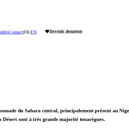
Devenir donateur
lités
Contact
|
FR
/
EN
omade du Sahara central, principalement présent au Niger,
u Désert sont à très grande majorité touarègues.