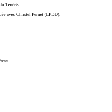
 du Ténéré
.
dée avec Christel Pernet (LPDD)
.
rents.