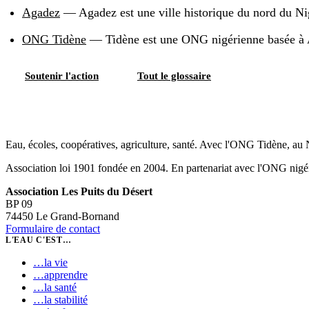
Agadez
—
Agadez est une ville historique du nord du Nig
ONG Tidène
—
Tidène est une ONG nigérienne basée à 
Soutenir l'action
Tout le glossaire
Eau, écoles, coopératives, agriculture, santé. Avec l'ONG Tidène, au 
Association loi 1901 fondée en 2004. En partenariat avec l'ONG nigér
Association Les Puits du Désert
BP 09
74450 Le Grand-Bornand
Formulaire de contact
L'EAU C'EST…
…
la vie
…
apprendre
…
la santé
…
la stabilité