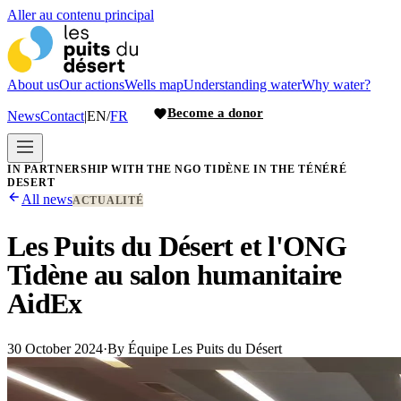
Aller au contenu principal
About us
Our actions
Wells map
Understanding water
Why water?
Become a donor
News
Contact
|
EN
/
FR
IN PARTNERSHIP WITH THE NGO TIDÈNE IN THE TÉNÉRÉ
DESERT
All news
ACTUALITÉ
Les Puits du Désert et l'ONG
Tidène au salon humanitaire
AidEx
30 October 2024
·
By
Équipe Les Puits du Désert